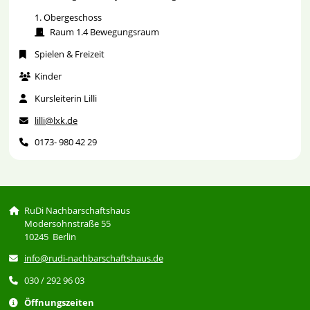
1. Obergeschoss
Raum 1.4 Bewegungsraum
Spielen & Freizeit
Kinder
Kursleiterin Lilli
lilli@lxk.de
0173- 980 42 29
RuDi Nachbarschaftshaus
Modersohnstraße 55
10245 Berlin
info@rudi-nachbarschaftshaus.de
030 / 292 96 03
Öffnungszeiten