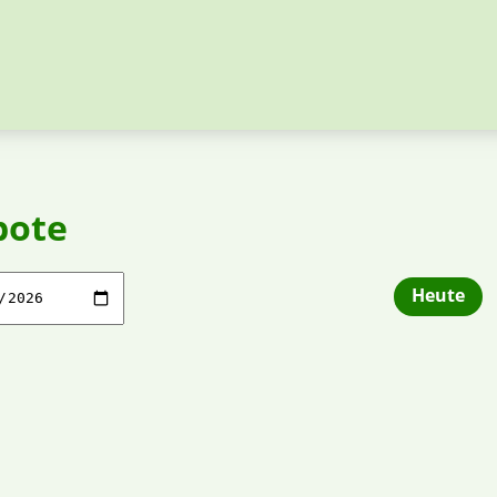
bote
Heute