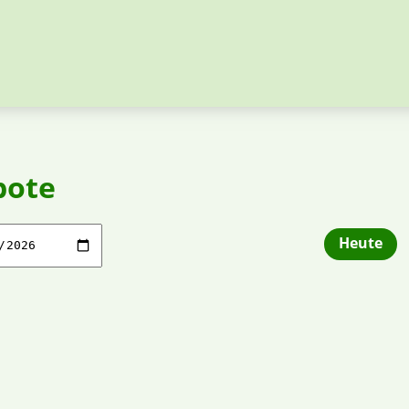
bote
Heute