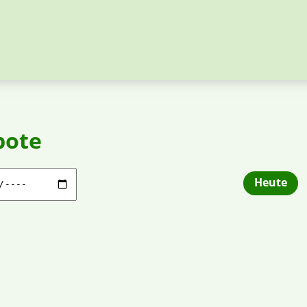
bote
Heute