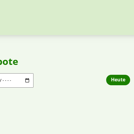
bote
Heute